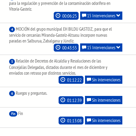
para la regulación y prevención de la contaminación odorífera en
Vitoria-Gasteiz.
00:06:25
15 Intervenciones
MOCIÓN del grupo municipal EH BILDU GASTEIZ, para que el
4
servicio de cercanías Miranda-Gasteiz-Altsasu incorpore nuevas
paradas en Salburua, Zabalgana y Júndiz.
00:43:55
15 Intervenciones
Relación de Decretos de Alcaldía y Resoluciones de las
5
Concejalías Delegadas, dictados durante el mes de diciembre y
enviados con retraso por distintos servicios.
01:12:22
Sin intervenciones
Ruegos y preguntas.
6
01:12:39
Sin intervenciones
Fin
Fin
01:13:08
Sin intervenciones