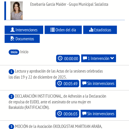
Etxebarria García Maider - Grupo Municipal Socialista
Intervenciones
Orden del día
Estadísticas
Documentos
Inicio
Inicio
00:00:00
1 Intervención
Lectura y aprobación de las Actas de la sesiones celebradas
1
los días 19 y 22 de diciembre de 2025.
00:05:49
Sin intervenciones
DECLARACIÓN INSTITUCIONAL, de Adhesión a la Declaración
2
de repulsa de EUDEL ante el asesinato de una mujer en
Barakaldo (RATIFICACIÓN).
00:06:03
Sin intervenciones
MOCIÓN de la Asociación EKOLOGISTAK MARTXAN ARABA,
3