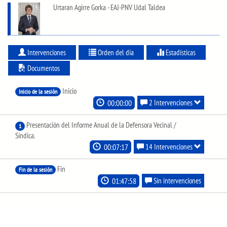
Urtaran Agirre Gorka - EAJ-PNV Udal Taldea
Intervenciones
Orden del día
Estadísticas
Documentos
Inicio
Inicio de la sesión
00:00:00
2 Intervenciones
Presentación del Informe Anual de la Defensora Vecinal /
1
Síndica.
00:07:17
14 Intervenciones
Fin
Fin de la sesión
01:47:58
Sin intervenciones