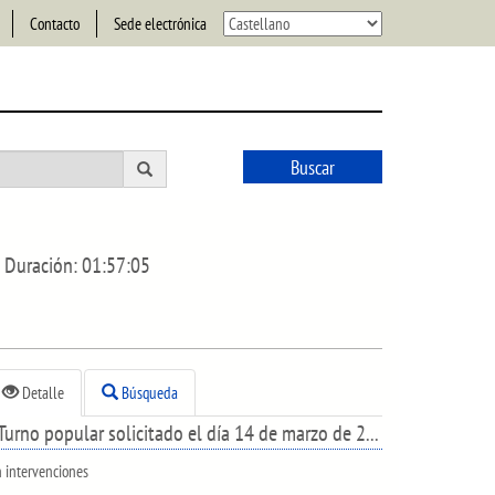
Contacto
Sede electrónica
Buscar
Duración:
01:57:05
Detalle
Búsqueda
Turno popular solicitado el día 14 de marzo de 2019, por la Asociación Aldaiaberri Guraso Elkartea, sobre la situación de la parcela del colegio Aldaialde
n intervenciones