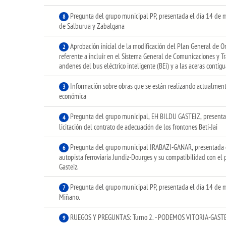
Pregunta del grupo municipal PP, presentada el día 14 de m
8
de Salburua y Zabalgana
Aprobación inicial de la modificación del Plan General de 
2
referente a incluir en el Sistema General de Comunicaciones y Tra
andenes del bus eléctrico inteligente (BEi) y a las aceras contigu
Información sobre obras que se están realizando actualment
3
económica
Pregunta del grupo municipal, EH BILDU GASTEIZ, presentad
4
licitación del contrato de adecuación de los frontones Beti-Jai
Pregunta del grupo municipal IRABAZI-GANAR, presentada el
6
autopista ferroviaria Jundiz-Dourges y su compatibilidad con el p
Gasteiz.
Pregunta del grupo municipal PP, presentada el día 14 de 
7
Miñano.
RUEGOS Y PREGUNTAS: Turno 2. - PODEMOS VITORIA-GASTEI
9