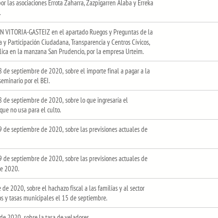
or las asociaciones Errota Zaharra, Zazpigarren Alaba y Erreka
.
N VITORIA-GASTEIZ en el apartado Ruegos y Preguntas de la
y Participación Ciudadana, Transparencia y Centros Cívicos,
blica en la manzana San Prudencio, por la empresa Urteim.
de septiembre de 2020, sobre el importe final a pagar a la
seminario por el BEI.
 de septiembre de 2020, sobre lo que ingresaría el
que no usa para el culto.
 de septiembre de 2020, sobre las previsiones actuales de
 de septiembre de 2020, sobre las previsiones actuales de
de 2020.
e 2020, sobre el hachazo fiscal a las familias y al sector
os y tasas municipales el 15 de septiembre.
de 2020, sobre la tasa de veladores.