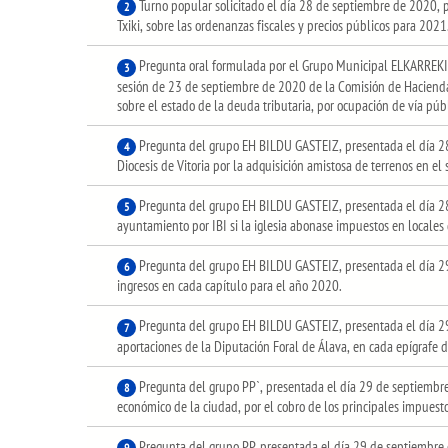
Turno popular solicitado el día 28 de septiembre de 2020, p
2
Txiki, sobre las ordenanzas fiscales y precios públicos para 2021
Pregunta oral formulada por el Grupo Municipal ELKARREKI
3
sesión de 23 de septiembre de 2020 de la Comisión de Hacienda 
sobre el estado de la deuda tributaria, por ocupación de vía pú
Pregunta del grupo EH BILDU GASTEIZ, presentada el día 28 
4
Diocesis de Vitoria por la adquisición amistosa de terrenos en el 
Pregunta del grupo EH BILDU GASTEIZ, presentada el día 28
5
ayuntamiento por IBI si la iglesia abonase impuestos en locales 
Pregunta del grupo EH BILDU GASTEIZ, presentada el día 29
6
ingresos en cada capítulo para el año 2020.
Pregunta del grupo EH BILDU GASTEIZ, presentada el día 29
7
aportaciones de la Diputación Foral de Álava, en cada epígrafe 
Pregunta del grupo PP`, presentada el día 29 de septiembre d
8
económico de la ciudad, por el cobro de los principales impuest
Pregunta del grupo PP, presentada el día 29 de septiembre 
9