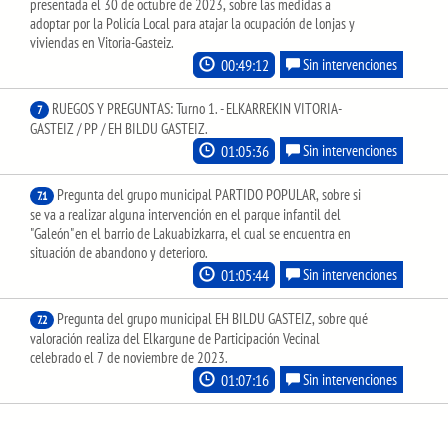
presentada el 30 de octubre de 2023, sobre las medidas a
adoptar por la Policía Local para atajar la ocupación de lonjas y
viviendas en Vitoria-Gasteiz.
00:49:12
Sin intervenciones
RUEGOS Y PREGUNTAS: Turno 1. - ELKARREKIN VITORIA-
7
GASTEIZ / PP / EH BILDU GASTEIZ.
01:05:36
Sin intervenciones
Pregunta del grupo municipal PARTIDO POPULAR, sobre si
7.1
se va a realizar alguna intervención en el parque infantil del
"Galeón" en el barrio de Lakuabizkarra, el cual se encuentra en
situación de abandono y deterioro.
01:05:44
Sin intervenciones
Pregunta del grupo municipal EH BILDU GASTEIZ, sobre qué
7.2
valoración realiza del Elkargune de Participación Vecinal
celebrado el 7 de noviembre de 2023.
01:07:16
Sin intervenciones