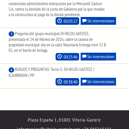
contencioso administrativo interpuesto por la Mercantil Zadure
S.A. contra la decisión de la Junta de Gobierno por la que instaba
a la constructora al pago de la deuda pendiente.
00:03:27
Sin intervenciones
Pregunta del grupo municipal EH BILDU GASTEIZ,
5
presentada el 24 de febrero de 2026, sobre la casona de
propiedad municipal sita en la calle Voluntaria Entrega núm 52 B
01, en el barrio de Arriaga.
00:25:46
Sin intervenciones
RUEGOS Y PREGUNTAS: Turno 3.- EH BILDU GASTEIZ /
6
ELKARREKIN / PP.
00:38:40
Sin intervenciones
Plaza España 1, 01001 Vitoria-Gasteiz
informacion@vitoria-gasteiz.org
+34 945161616