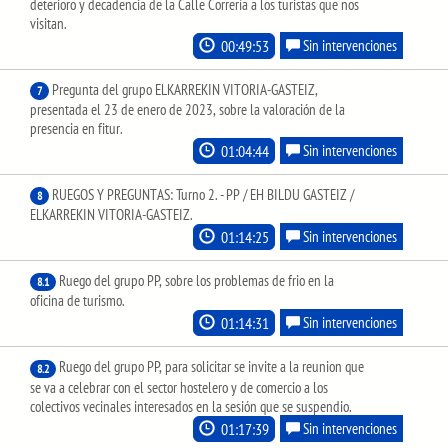
deterioro y decadencia de la Calle Correría a los turistas que nos
visitan.
00:49:53
Sin intervenciones
Pregunta del grupo ELKARREKIN VITORIA-GASTEIZ,
7
presentada el 23 de enero de 2023, sobre la valoración de la
presencia en fitur.
01:04:44
Sin intervenciones
RUEGOS Y PREGUNTAS: Turno 2. - PP / EH BILDU GASTEIZ /
8
ELKARREKIN VITORIA-GASTEIZ.
01:14:25
Sin intervenciones
Ruego del grupo PP, sobre los problemas de frio en la
8.1
oficina de turismo.
01:14:31
Sin intervenciones
Ruego del grupo PP, para solicitar se invite a la reunion que
8.2
se va a celebrar con el sector hostelero y de comercio a los
colectivos vecinales interesados en la sesión que se suspendio.
01:17:39
Sin intervenciones