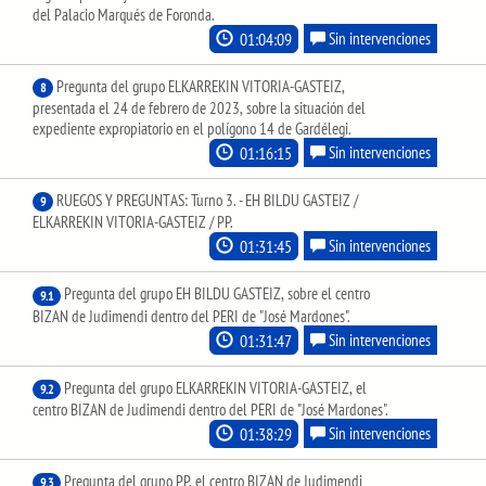
del Palacio Marqués de Foronda.
01:04:09
Sin intervenciones
Pregunta del grupo ELKARREKIN VITORIA-GASTEIZ,
8
presentada el 24 de febrero de 2023, sobre la situación del
expediente expropiatorio en el polígono 14 de Gardélegi.
01:16:15
Sin intervenciones
RUEGOS Y PREGUNTAS: Turno 3. - EH BILDU GASTEIZ /
9
ELKARREKIN VITORIA-GASTEIZ / PP.
01:31:45
Sin intervenciones
Pregunta del grupo EH BILDU GASTEIZ, sobre el centro
9.1
BIZAN de Judimendi dentro del PERI de "José Mardones".
01:31:47
Sin intervenciones
Pregunta del grupo ELKARREKIN VITORIA-GASTEIZ, el
9.2
centro BIZAN de Judimendi dentro del PERI de "José Mardones".
01:38:29
Sin intervenciones
Pregunta del grupo PP, el centro BIZAN de Judimendi
9.3