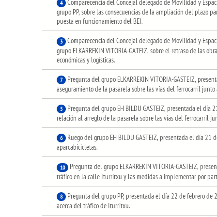
Comparecencia del Concejal delegado de Movilidad y Espacio 
4
grupo PP, sobre las consecuencias de la ampliación del plazo par
puesta en funcionamiento del BEI.
Comparecencia del Concejal delegado de Movilidad y Espacio 
3
grupo ELKARREKIN VITORIA-GATEIZ, sobre el retraso de las obras
económicas y logísticas.
Pregunta del grupo ELKARREKIN VITORIA-GASTEIZ, presentada
7
aseguramiento de la pasarela sobre las vías del ferrocarril junto
Pregunta del grupo EH BILDU GASTEIZ, presentada el día 21
5
relación al arreglo de la pasarela sobre las vías del ferrocarril j
Ruego del grupo EH BILDU GASTEIZ, presentada el día 21 d
6
aparcabicicletas.
Pregunta del grupo ELKARREKIN VITORIA-GASTEIZ, presenta
10
tráfico en la calle Iturritxu y las medidas a implementar por pa
Pregunta del grupo PP, presentada el día 22 de febrero de 
8
acerca del tráfico de Iturritxu.