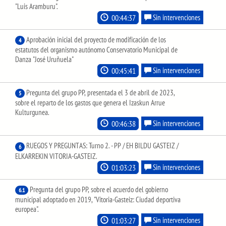
"Luis Aramburu".
00:44:37
Sin intervenciones
Aprobación inicial del proyecto de modificación de los
4
estatutos del organismo autónomo Conservatorio Municipal de
Danza "José Uruñuela"
00:45:41
Sin intervenciones
Pregunta del grupo PP, presentada el 3 de abril de 2023,
5
sobre el reparto de los gastos que genera el Izaskun Arrue
Kulturgunea.
00:46:38
Sin intervenciones
RUEGOS Y PREGUNTAS: Turno 2. - PP / EH BILDU GASTEIZ /
6
ELKARREKIN VITORIA-GASTEIZ.
01:03:23
Sin intervenciones
Pregunta del grupo PP, sobre el acuerdo del gobierno
6.1
municipal adoptado en 2019, "Vitoria-Gasteiz: Ciudad deportiva
europea".
01:03:27
Sin intervenciones